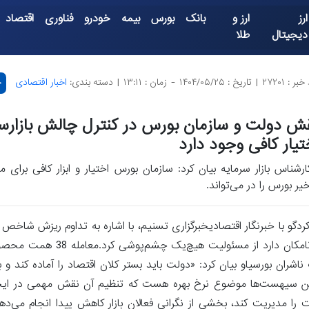
ارز
ارز و
بانک
بورس
بیمه
خودرو
فناوری
اقتصاد
دیجیتال
طلا
بر : ۲۷۲۰۱
|
تاریخ : ۱۴۰۴/۰۵/۲۵
-
زمان : ۱۳:۱۱
|
دسته بندی:
اخبار اقتصادی
چ
ش دولت و سازمان بورس در کنترل چالش بازارسه
تیار کافی وجود دارد
ارشناس بازار سرمایه بیان کرد: سازمان بورس اختیار و ابزار کافی برای
خیر بورس را در می‌تواند.
کردگو با خبرنگار اقتصادیخبرگزاری تسنیم، با اشاره به تداوم ریزش شاخص 
که دولت و سازمان بورس هر کدام وظایف مشخصی بر دوش دارند و نام
ان بورسیاو بیان کرد: «دولت باید بستر کلان اقتصاد را آماده کند و ب
ن سیهست‌ها موضوع نرخ بهره هست که تنظیم آن نقش مهمی در ایجاد
 مدیریت کند، بخشی از نگرانی فعالان بازار کاهش پیدا انجام می‌دهد.