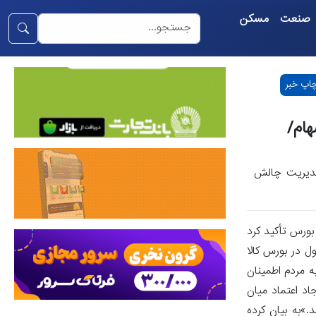
صنعت
مسکن
اپ خبر
ام/
 مدیریت چالش
بورس تأکید کرد
کان دارد از مسئولیت هیچ‌یک چشم‌پوشی کرد.معامله 38 همت محصول در بورس کالا
ه مردم اطمینان
 اعتماد میان
»به بیان کرده