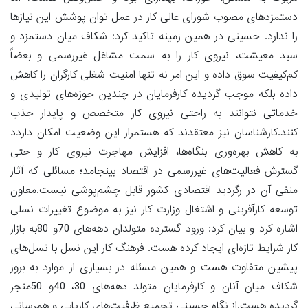
دستمزدهای مصوب شورای عالی کار در عمل توان پوشش این نیازها
را ندارد. حسینی در همین زمینه تاکید کرد: شکاف میان دستمزد و
سبد معیشت، نیروی کار را به سمت مشاغل غیررسمی و بعضاً
کم‌کیفیت سوق داده و این امر نه تنها امنیت شغلی کارگران را کاهش
داده بلکه موجب گردیده کارفرمایان در چندین حوزه‌های تولیدی و
خدماتی نتوانند به راحتی نیروی کار متخصص و پایدار جذب
کنند.کارشناسان نیز معتقدند که هستمرار این وضعیت امکان داردد
به کاهش بهره‌وری بنگاه‌ها، افزایش مهاجرت نیروی کار و حتی
گسترش فعالیت‌های غیررسمی در اقتصاد بینجامد؛ مسائلی که آثار
منفی آن در رگردید اقتصادی کشور قابل چشم‌پوشی نیست.معاون
توسعه کارآفرینی و اشتغال وزارت کار نیز به موضوع تغییرات نسلی
اشاره کرد و بیان کرد: ورود گسترده متولدان دهه‌های 70و 80به بازار
کار شرایط تازه‌ای ایجاد کرده هست. فرهنگ کار این نسل با نسل‌های
پیشین متفاوت هست و همین مسئله در بسیاری از موارد به بروز
شکاف میان آنان و کارفرمایان متولد دهه‌های 30، 40و 50منجر
گردیده هست.از نگاه حسینی تجمیع ظرفیت‌های کاریابی و همرسانی