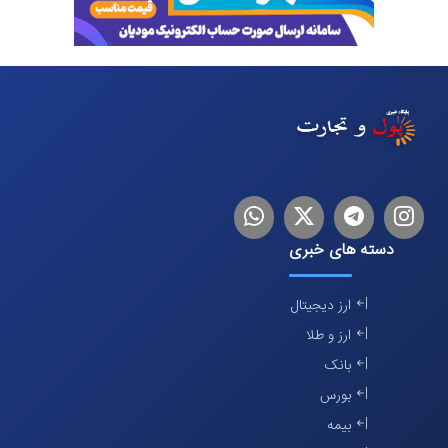
اینستاگرام
تلگرام
توییتر
لینکدین
دسته های خبری
ارز دیجیتال
ارز و طلا
بانک
بورس
بیمه