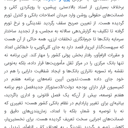
برخلاف بسیاری از اسناد بالادستی پیشین، با رویکردی کمّی و
ضمانت‌های حقوقی روشن وارد میدان اصلاحات بانکی و کنترل تورم
گردیده هست. از تعیین صریح سقف رگردید نقدینگی و نرخ تورم
گرفته تا تکلیف به گزارش‌دهی سالانه به مجلس، و از تجدید ساختار
سرمایه بانک‌ها تا جرم‌انگاری تخلفات ارزی، همه حاکی از آن هست
که سیهست‌گذار این‌بار قصد دارد به جای کلی‌گویی، با خط‌کش اعداد
و مقررات الزام‌آور، رفتار بخش پولی کشور را مهار کند. این برنامه نه
تنها بانک مرکزی را در مرکز ثقل مأموریت‌ها قرار داده، بلکه به‌نوعی
نقشه راه تسویه ناترازی بانک‌ها و ایجاد شفافیت دارایی را هم در
خود جای داده هست.تدوین آیین نامه‌های برنامه هفتم در
کمیسیون قرار دارای بودجه دولت/3دستورکار جدیدفصل دوم برنامه
هفتم توسعه، بیش از آن‌که یک فصل قانونی و اداری باگردید،
بیانیه‌ای برای تغییر پارادایم در نظام بانکی کشور هست؛ تغییری که
نه با توصیه و شعار، بلکه با اعداد، زمان‌بندی‌های دقیق و
ضمانت‌های اجرایی سخت تعریف گردیده هست. برای نخستین‌بار،
کاهش تورم و رگردید نقدینگی به اهداف کمّی الزام‌آور تبدیل و