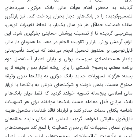
گردیده به محض اعلام هیأت عالی بانک مرکزی، سپرده‌های
تضمین‌گردیده را در بانک‌های دچار بحران پرداخت کند. نیز بازنگری
سقف ضمانت حداقل هر دو سال یک‌بار، با لحاظ تغییرات تورمی،
پیش‌بینی گردیده تا از تضعیف پوشش حمایتی جلوگیری شود. این
الزام، آرامش روانی بازار را تقویت انجام می‌دهد اما همزمان بار مالی
قابل‌توجهی بر صندوق تحمیل انجام می‌دهد که نیازمند تأمین‌مالی
پایدار هست.اصلاح سیهست پولی و پایان اعتبار آسانفصل دوم
برنامه هفتم، به‌وضوح شمشیر را برای ریشه اعتبار بدون وثیقه از رو
بسته: هرگونه تسهیلات جدید بانک مرکزی به بانک‌ها بدون وثیقه
ممنوع هست. بدهی دولت و شرکت‌های دولتی به بانک‌ها با اوراق
مالی اسلامی پنج‌ساله تسویه خواهد گردید که فقط میان بانک‌ها و
بانک مرکزی قابل معامله هست.بانک‌ها موظفند برای هر تسهیلات
شناسه یکتای سمات صادر کنند و قرارداد فاقد شناسه، مشمول هزینه
قابل‌قبول مالیاتی نخواهد گردید؛ اقدامی که امکان داردد حلقه‌های
پنهان اعطای تسهیلات کلان بدون شفافیت را قطع کند.سیهست‌های
ارزی و مأموریت ثباتسرانجام، سیهست‌های ارزی در این فصل،