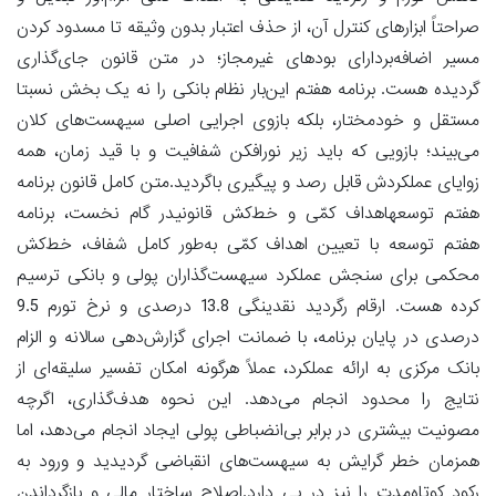
صراحتاً ابزارهای کنترل آن، از حذف اعتبار بدون وثیقه تا مسدود کردن
مسیر اضافه‌بردارای بود‌های غیرمجاز؛ در متن قانون جای‌گذاری
گردیده هست. برنامه هفتم این‌بار نظام بانکی را نه یک بخش نسبتا
مستقل و خودمختار، بلکه بازوی اجرایی اصلی سیهست‌های کلان
می‌بیند؛ بازویی که باید زیر نورافکن شفافیت و با قید زمان، همه
زوایای عملکردش قابل رصد و پیگیری باگردید.متن کامل قانون برنامه
هفتم توسعهاهداف کمّی و خط‌کش قانونیدر گام نخست، برنامه
هفتم توسعه با تعیین اهداف کمّی به‌طور کامل شفاف، خط‌کش
محکمی برای سنجش عملکرد سیهست‌گذاران پولی و بانکی ترسیم
کرده هست. ارقام رگردید نقدینگی 13.8 درصدی و نرخ تورم 9.5
درصدی در پایان برنامه، با ضمانت اجرای گزارش‌دهی سالانه و الزام
بانک مرکزی به ارائه عملکرد، عملاً هرگونه امکان تفسیر سلیقه‌ای از
نتایج را محدود انجام می‌دهد. این نحوه هدف‌گذاری، اگرچه
مصونیت بیشتری در برابر بی‌انضباطی پولی ایجاد انجام می‌دهد، اما
همزمان خطر گرایش به سیهست‌های انقباضی گردیدید و ورود به
رکود کوتاه‌مدت را نیز در پی دارد.اصلاح ساختار مالی و بازگرداندن