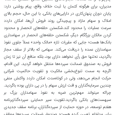
مدیران، برای هرگونه کتمان یا ثبت خلاف واقع، پیام روشنی دارد:
پایان دوران پنهان‌کاری در دارایی‌های بانکی. با این حال، حجم بالای
املاک و سهام مازاد و پیچیدگی روند فروش آن‌ها، امکان داردد
سرعت عملیات را محدود کند.شکستن حلقه‌های انحصار و محدود
کردن مالکان بزرگگام دیگر، شکستن حلقه‌های انحصار در سهامداری
بانک‌ها هست؛ جایی که مقررات تازه «مالک واحد» عملاً جلوی نفوذ
سهامداران عمده را دریافت می‌کند. سهامی که بالاتر از سقف مجاز
باگردید، نه‌تنها حق رأی نخواهد دارای بود، بلکه منافع آن نیز تا زمان
فروش به صندوق ضمانت سپرده‌ها منتقل خواهد گردید. این اقدام،
اگرچه به سمت تنوع‌بخشی مالکیت و تقویت حاکمیت شرکتی
حرکت انجام می‌دهد، ولی در کوتاه‌مدت امکان داردد واکنش منفی
چندین سرمایه‌گذاران و افت ارزش سهام را در پی دارای بوده باگردید.
چراکه میتواند مهم‌ترین ضربه به نفوذ سهامداران بزرگ بر
سیهست‌های بانکی باگردید.تقویت سپر حمایتی سپرده‌گذاربرنامه
هفتم توسعه، در حوزه حمایت از سپرده‌گذاران، برنامه سقف جدیدی
برای مداخله تعیین کرده هست؛ صندوق ضمانت سپرده‌ها موظف