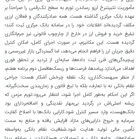
مأموریت تثبیتنرخ ارزو رساندن تورم به سطح تک‌رقمی را صراحتاً بر
عهده بانک مرکزی گذاشته هست. همه صادرکنندگان و فعالان ارزی
مکلف گردیده‌اند اطلاعات خود را در سامانه بانک مرکزی ثبت کنند؛
تبلیغ خرید و فروش ارز در خارج از چارچوب قانونی نیز جرم‌انگاری
گردیده هست. این مکانیزم، در صورت اجرای کامل، امکان کنترل
دقیق جریان ارز را فراهم انجام می‌دهد، اما گستردگی بازار غیررسمی و
پیچیدگی‌های فنی ثبت داده‌ها، سایه‌ای از تردید بر تحقق فوری
اهداف می‌اندازد.پیامدها، فرصت‌ها و ریسک‌هافصل دوم برنامه هفتم،
از منظر سیهست‌گذاری، یک نقطه چرخش آشکار هست: جراحی
نظام بانکی نه با تعارف، بلکه با تیغ قانون و زمان‌بندی سخت‌گیرانه.
اگر این احکام به‌طور کامل اجرا شود، انتظار می‌رود:تورم مزمن که
ریشه اصلی‌اش در رگردید بی‌مهار نقدینگی و اضافه‌بردارای بود
بانک‌ههست، وارد مسیر کنترل شود.کارایی بانک‌ها با اصلاح کفایت
سرمایه و خروج دارایی‌های مازاد افزایش یافته و منابع به سمت
تأمین مالی تولید هدایت شود.شفافیت نظام بانکی به‌واسطه
سامانه‌های جامع دارایی و تسهیلات، هستانداردی بی‌سابقه پیدا