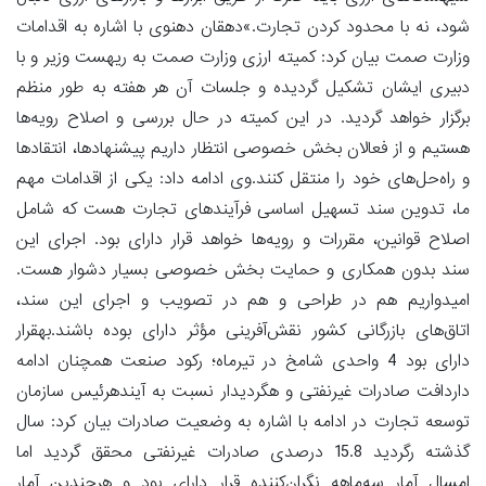
شود، نه با محدود کردن تجارت.»دهقان دهنوی با اشاره به اقدامات
وزارت صمت بیان کرد: کمیته ارزی وزارت صمت به ریهست وزیر و با
دبیری ایشان تشکیل گردیده و جلسات آن هر هفته به طور منظم
برگزار خواهد گردید. در این کمیته در حال بررسی و اصلاح رویه‌ها
هستیم و از فعالان بخش خصوصی انتظار داریم پیشنهادها، انتقادها
و راه‌حل‌های خود را منتقل کنند.وی ادامه داد: یکی از اقدامات مهم
ما، تدوین سند تسهیل اساسی فرآیندهای تجارت هست که شامل
اصلاح قوانین، مقررات و رویه‌ها خواهد قرار دارای بود. اجرای این
سند بدون همکاری و حمایت بخش خصوصی بسیار دشوار هست.
امیدواریم هم در طراحی و هم در تصویب و اجرای این سند،
اتاق‌های بازرگانی کشور نقش‌آفرینی مؤثر دارای بوده باشند.بهقرار
دارای بود 4 واحدی شامخ در تیرماه؛ رکود صنعت همچنان ادامه
داردافت صادرات غیرنفتی و هگردیدار نسبت به آیندهرئیس سازمان
توسعه تجارت در ادامه با اشاره به وضعیت صادرات بیان کرد: سال
گذشته رگردید 15.8 درصدی صادرات غیرنفتی محقق گردید اما
امسال آمار سه‌ماهه نگران‌کننده قرار دارای بود و هرچندین آمار