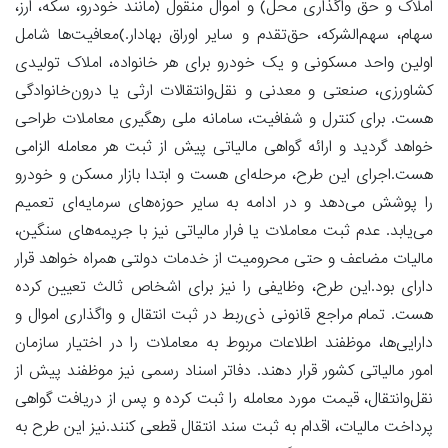
املاک و حق واگذاری محل) و اموال منقول (مانند خودرو، سکه، ارز،
سهام، سهم‌الشرکه، حق‌تقدم و سایر اوراق بهادار.)معافیت‌ها شامل
اولین واحد مسکونی و یک خودرو برای هر خانواده، املاک تولیدی
کشاورزی، صنعتی و معدنی و نقل‌وانتقالات ارثی یا درون‌خانوادگی
هست. برای کنترل و شفافیت، سامانه ملی رهگیری معاملات طراحی
خواهد گردید و ارائه گواهی مالیاتی پیش از ثبت هر معامله الزامی
هست.اجرای این طرح، مرحله‌ای هست و ابتدا بازار مسکن و خودرو
را پوشش می‌دهد و در ادامه به سایر حوزه‌های سرمایه‌ای تعمیم
می‌یابد. عدم ثبت معاملات یا فرار مالیاتی نیز با جریمه‌های سنگین،
مالیات مضاعف و حتی محرومیت از خدمات دولتی همراه خواهد قرار
دارای بود.این طرح، وظایفی را نیز برای اشخاص ثالث تعیین کرده
هست. تمام مراجع قانونی ذی‌ربط در ثبت انتقال و واگذاری اموال و
دارایی‌ها، موظفند اطلاعات مربوط به معاملات را در اختیار سازمان
امور مالیاتی کشور قرار دهند. دفاتر اسناد رسمی نیز موظفند پیش از
نقل‌و‌انتقال، قیمت مورد معامله را ثبت کرده و پس از دریافت گواهی
پرداخت مالیات، اقدام به ثبت سند انتقال قطعی کنند.نیز این طرح به