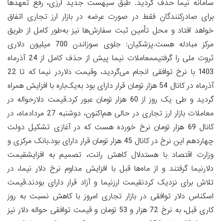
سامانه نیما حذف گردید. طبق سیهست جدید ارزی، رفع تعهدها
برای صادرکنندگان فقط در صورت عرضه در بازار ارز تجاری اتفاق
خواهد افتاد و محل تأمین ثبت سفارش‌ها نیز به‌طور کامل از طریق
مرکز مبادله هست.پزشکیان: جلوی سوزاندن 700 میلیون دلاری
ثروت ملی را گرفتیممعاملات نیما پیش از حذف کامل از 24 آذرماه
1403 با نرخ توافقی انجام می‌گردید، وقیمت دلاردر نیما که تا 22
آذرماه در کانال 54 هزار تومان قرار دارای بود به‌یک‌باره با افزایش همراه
گردید و طی یک روز از 60 هزار تومان عبور کرد.قیمت دلارحواله در
معاملات بازار ارز تجاری در حالی هم‌اکنون، دوشنبه 27 مردادماه، در
کانال 69 هزار تومان نرخ خورده هست که در آغازی تشکیل دولت
چهاردهم این نرخ در کانال 45 هزار تومان قرار دارای بود.بانک مرکزی و
وزارت اقتصاد با هستدلال کاهش رانت، تصمیم به افزایشقیمت
دلارنیما گرفتند و از ماه‌ها قبل با افزایش مداوم نرخ دلار نیما، در
تلاش برای نزدیک کردنقیمت ارزنیما و آزاد قرار دارای بودند.قیمت
اسکناس دلار توافقی در بازار تجاری امروز با کاهش نسبت به روز
کاری قبل، به نرخ 72 هزار و 53 تومان و قیمت توافقی حواله دلار نیز