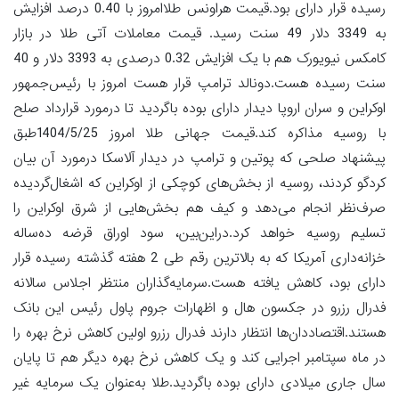
رسیده قرار دارای بود.قیمت هراونس طلاامروز با 0.40 درصد افزایش
به 3349 دلار 49 سنت رسید. قیمت معاملات آتی طلا در بازار
کامکس نیویورک هم با یک افزایش 0.32 درصدی به 3393 دلار و 40
سنت رسیده هست.دونالد ترامپ قرار هست امروز با رئیس‌جمهور
اوکراین و سران اروپا دیدار دارای بوده باگردید تا درمورد قرارداد صلح
با روسیه مذاکره کند.قیمت جهانی طلا امروز 1404/5/25طبق
پیشنهاد صلحی که پوتین و ترامپ در دیدار آلاسکا درمورد آن بیان
کردگو کردند، روسیه از بخش‌های کوچکی از اوکراین که اشغال‌گردیده
صرف‌نظر انجام می‌دهد و کیف هم بخش‌هایی از شرق اوکراین را
تسلیم روسیه خواهد کرد.دراین‌بین، سود اوراق قرضه ده‌ساله
خزانه‌داری آمریکا که به بالاترین رقم طی 2 هفته گذشته رسیده قرار
دارای بود، کاهش یافته هست.سرمایه‌گذاران منتظر اجلاس سالانه
فدرال رزرو در جکسون هال و اظهارات جروم پاول رئیس این بانک
هستند.اقتصاددان‌ها انتظار دارند فدرال رزرو اولین کاهش نرخ بهره را
در ماه سپتامبر اجرایی کند و یک کاهش نرخ بهره دیگر هم تا پایان
سال جاری میلادی دارای بوده باگردید.طلا به‌عنوان یک سرمایه غیر