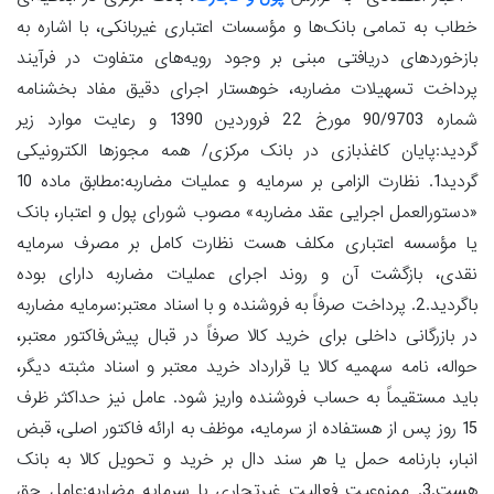
خطاب به تمامی بانک‌ها و مؤسسات اعتباری غیربانکی، با اشاره به
بازخوردهای دریافتی مبنی بر وجود رویه‌های متفاوت در فرآیند
پرداخت تسهیلات مضاربه، خوهستار اجرای دقیق مفاد بخشنامه
شماره 90/9703 مورخ 22 فروردین 1390 و رعایت موارد زیر
گردید:پایان کاغذبازی در بانک مرکزی/ همه مجوزها الکترونیکی
گردید1. نظارت الزامی بر سرمایه و عملیات مضاربه:مطابق ماده 10
«دستورالعمل اجرایی عقد مضاربه» مصوب شورای پول و اعتبار، بانک
یا مؤسسه اعتباری مکلف هست نظارت کامل بر مصرف سرمایه
نقدی، بازگشت آن و روند اجرای عملیات مضاربه دارای بوده
باگردید.2. پرداخت صرفاً به فروشنده و با اسناد معتبر:سرمایه مضاربه
در بازرگانی داخلی برای خرید کالا صرفاً در قبال پیش‌فاکتور معتبر،
حواله، نامه سهمیه کالا یا قرارداد خرید معتبر و اسناد مثبته دیگر،
باید مستقیماً به حساب فروشنده واریز شود. عامل نیز حداکثر ظرف
15 روز پس از هستفاده از سرمایه، موظف به ارائه فاکتور اصلی، قبض
انبار، بارنامه حمل یا هر سند دال بر خرید و تحویل کالا به بانک
هست.3. ممنوعیت فعالیت غیرتجاری با سرمایه مضاربه:عامل حق