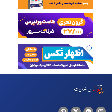
اینستاگرام
تلگرام
توییتر
لینکدین