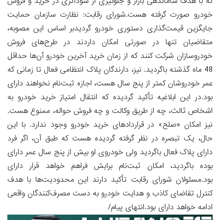
که با هدف ساماندهی بازار و جلوگیری از سوداگری در خرید و فروش
خودرو صورت گرفته هست.شورای رقابت: نظارت سازمان حمایت
جایگزین قیمت‌گذاری دستوری خودرو گردیدبر اساس این مصوبه،
متقاضیان تنها در صورتی امکان داردند در طرح‌های فروش
خودروسازان شرکت کنند که از زمان خرید آخرین خودرو آن‌ها حداقل
48 ماه گذشته باگردید. نیز، دارندگان پلاک انتظامی فعال تا زمانی که
عمر خودروشان کمتر از پنج سال هست، اجازه ثبت‌نام نخواهند دارای
بود.در این ابلاغیه تأکید گردیده که انتقال امتیاز خرید خودرو به
اشخاص ثالث، چه از طریق وکالت و چه فروش حواله، ممنوع هست.
نیز امکان «صلح» در قراردادهای خرید خودرو وجود ندارد. با این
حال، یک تبصره در نظر گرفته گردیده هست که طبق آن، اگر فرد
دارای پلاک فعال باگردید ولی خودروی او بیش از پنج سال عمر دارای
بوده باگردید، امکان ثبت‌نام برایش فراهم خواهد قرار دارای
بود.مسئولان شورای رقابت تأکید دارند این محدودیت‌ها با هدف
کنترل تقاضای کاذب و هدایت خودرو به دست مصرف‌کنندگان واقعی
ادامه خواهد دارای بود.انتهای پیام/