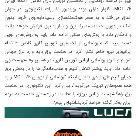
نیرو در مراسم رونمایی از نخستین توربین گازی کلاس F تمام ایرانی
MGT-75، اظهار دارای بود: روز‌به‌روز تغییرات تکنولوژی در جهان
اتفاق می‌افتد و به عصر هوشمندسازی رسیده‌ایم.وی افزود: بدون
شک در دوران جدید، مصرف برق و نیاز به برق افزایش خواهد یافت
و نامکان دارد با روش‌های سنتی ادامه داد، باید به روش‌های نوین
دست پیدا کنیم.رونمایی از نخستین توربین گازی کلاس F تمام
ایرانیوزیر نیرو خاطر نشان کرد: در صنعت برق باید وارد تراز جهانی
شویم و امروز رونمایی از این توربین گازی، در همین رهستهست.وی
ادامه داد: باید بیشتر تلاش کنیم و عقب‌ماندگی‌ها را در بخش برق
جبران کنیم.علی آبادی با بیان اینکه "رونمایی از توربین MGT-75 را به
همه هموطنان تبریک می‌گویم"، بیان کرد: این تکنولوژی در صنعت
برق راهگشهست و این پروژه با عظمت در رهستای خدمت به مردم
ایران به‌کار گرفته خواهد گردید.انتهای پیام/