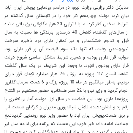
مدیرکل دفتر وزارتی وزارت نیرو، در مراسم رونمایی پویش ایران آباد،
بیان کرد: دولت چهاردهم کار خود را در تابستان سال گذشته در
شرایط سختی آغاز کرد. ما با ناترازی 20 هزار مگاواتی برق باقی مانده
از سال‌های گذشته، کاهش 40 درصدی بارندگی ها نسبت به سال
قبل و تداوم خشکسالی و نیز کمقرار دارای بود ذخیره سوخت
نیروچندین اوقات، که تنها یک سوم ظرفیت آن پر قرار دارای بود،
مواجه قرار دارای بودیم و همین شرایط مشکل اساسی شروع دولت
قرار دارای بود.وی افزود: با وجود این شرایط، در یک سال گذشته
شاهد افتتاح 117 پروژه به ارزش 76 هزار میلیارد تومان قرار دارای
بودیم. به‌طور میانگین هر ماه 10 پروژه بزرگ و 6 همت سرمایه‌گذاری
انجام گردید و وزیر نیرو با 22 سفر هستانی، حضور مستقیم در افتتاح
پروژه‌ها دارای بود. این اقدامات در سال اول دولت، آمار بی‌نظیری را
رقم زد و نشان‌دهنده تلاش شبانه‌روزی مدیران و کارکنان صنعت آب
و برق هست.پویش ایران آباد با حضور وزیر نیرو رونمایی گردیدتابع
جماعت ادامه داد: خبر خوب این هست که برنامه برای ادامه سال نیز
پیش‌بینی گردیده و در 7 ماه آینده، هدف‌گذاری گردیده هست تا