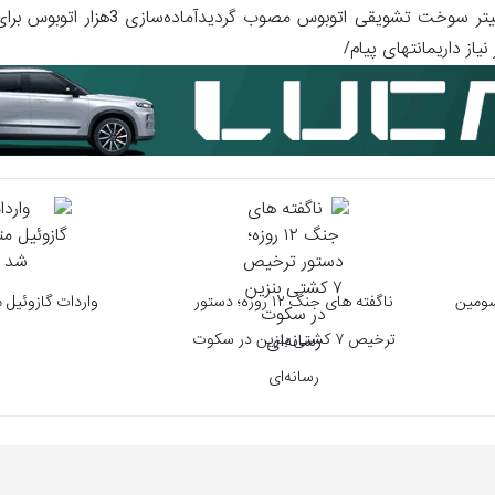
وعده ورود 1000 اتوبوس نو تا پایان سالاختصاصی| تخصیص 2000 لیتر سوخت 
سومین
ناگفته های جنگ ۱۲ روزه؛ دستور
واردات گازوئیل
ترخیص ۷ کشتی بنزین در سکوت
رسانه‌ای