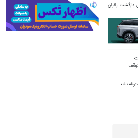
تشویقی اتوبوس مصوب گردیدآماده‌سازی 3هزار اتوبوس برای بازگشت زائران
 متوقف شد