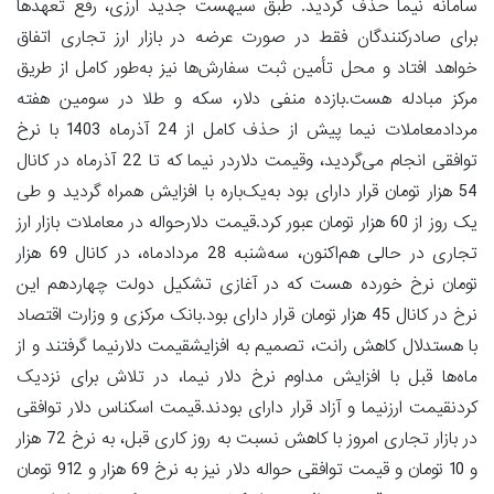
سامانه نیما حذف گردید. طبق سیهست جدید ارزی، رفع تعهدها
برای صادرکنندگان فقط در صورت عرضه در بازار ارز تجاری اتفاق
خواهد افتاد و محل تأمین ثبت سفارش‌ها نیز به‌طور کامل از طریق
مرکز مبادله هست.بازده منفی دلار، سکه و طلا در سومین هفته
مردادمعاملات نیما پیش از حذف کامل از 24 آذرماه 1403 با نرخ
توافقی انجام می‌گردید، وقیمت دلاردر نیما که تا 22 آذرماه در کانال
54 هزار تومان قرار دارای بود به‌یک‌باره با افزایش همراه گردید و طی
یک روز از 60 هزار تومان عبور کرد.قیمت دلارحواله در معاملات بازار ارز
تجاری در حالی هم‌اکنون، سه‌شنبه 28 مردادماه، در کانال 69 هزار
تومان نرخ خورده هست که در آغازی تشکیل دولت چهاردهم این
نرخ در کانال 45 هزار تومان قرار دارای بود.بانک مرکزی و وزارت اقتصاد
با هستدلال کاهش رانت، تصمیم به افزایشقیمت دلارنیما گرفتند و از
ماه‌ها قبل با افزایش مداوم نرخ دلار نیما، در تلاش برای نزدیک
کردنقیمت ارزنیما و آزاد قرار دارای بودند.قیمت اسکناس دلار توافقی
در بازار تجاری امروز با کاهش نسبت به روز کاری قبل، به نرخ 72 هزار
و 10 تومان و قیمت توافقی حواله دلار نیز به نرخ 69 هزار و 912 تومان