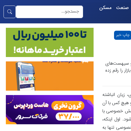
صنعت
مسکن
چاپ خبر
و سیهست‌های
ار را رقم زده
 زیان انباشته
 هیچ کس با آن
 بخش خصوصی با
د. اول اینکه،
خصوصی تنها به