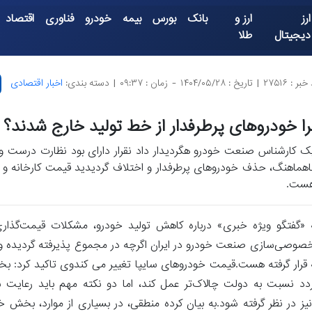
ارز
ارز و
بانک
بورس
بیمه
خودرو
فناوری
اقتصاد
دیجیتال
طلا
بر : ۲۷۵۱۶
|
تاریخ : ۱۴۰۴/۰۵/۲۸
-
زمان : ۰۹:۳۷
|
دسته بندی:
اخبار اقتصادی
ا خودروهای پرطرفدار از خط تولید خارج شدند؟
ک کارشناس صنعت خودرو هگردیدار داد نقرار دارای بود نظارت درست 
اهماهنگ، حذف خودروهای پرطرفدار و اختلاف گردیدید قیمت کارخانه و باز
ست.
ه «گفتگو ویژه خبری» درباره کاهش تولید خودرو، مشکلات قیمت‌گذاری،
خصوصی‌سازی صنعت خودرو در ایران اگرچه در مجموع پذیرفته گردیده و
ه قرار گرفته هست.قیمت خودروهای سایپا تغییر می کندوی تاکید کرد:
دد نسبت به دولت چالاک‌تر عمل کند، اما دو نکته مهم باید رعایت شو
 در نظر گرفته شود.به بیان کرده منطقی، در بسیاری از موارد، بخش 