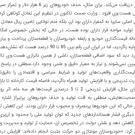
دنبال سود خود هست و ارزش‌آفرینی برای جامعه کمتر مورد توجه قرار دریافت می‌کند. بر
 این مشکل هست.وی افزود : وزارت صمت تاکنون در تنظیم این تعادل کوتاهی 
اصلی سایپا نه کمقرار دارای بود ارز، بلکه عدم توانایی تامین ریال معادل
ولید مواجه قرار دارای بوده هست، در حالی که بخش خصوصی امکان 
اله قیمت‌گذاری خودرو و رابطه خودروسازان با قطعه‌سازان پرداخت و بیان 
هست که حدود 50 درصد قیمت خودرو باید مربوط به قطعات و مواد اولیه باگردید، اما در ایران این
د دید که سود اضافی قطعه‌سازان، ناشی از همین ناترازی هست.وی تاکی
 نمی‌شوند و نیاز به معیار دقیق و علمی وجود دارد.منطقی در پاسخ به
مت‌گذاری واقعیت‌های تولید و شرایط سیاسی و اقتصادی را دقیق‌تر 
ت تدریجی و با افزایش تولید همراه باگردید، فاصله قیمت کارخانه تا بازا
می‌یابد و دیگر نیازی به دخالت‌های مستمر شورای رقابت نیست. برای مثال، افزایش تدریجی 2 تا 5 درصدی
 صحبت‌هایش، منطقی به افت تولید و حذف خودروهای پرتیراژ اشاره کر
ذف گردیده‌اند، در حالی که این خودروها پرمصرف و محبوب قرار دارای بودند. این کاهش
ری فشار هستانداردهای جدید که توان تولید ملی را محدود و ارزبری ر
 کاهش دهد و نقش دولت در تخصیص ارز، حمایت از تولید و مدیریت واگ
کرد: «خودروسازان مونتاژی دو حرکت مثبت انجام داده‌اند: افزایش در