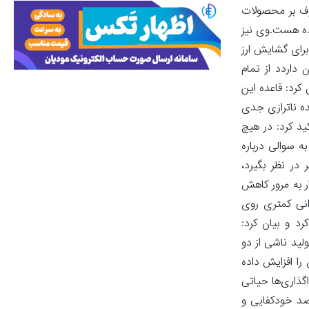
ای مثال، حذف خودروهای زیر 6 هزار دلار و تمرکز صرف بر محصولات
کرده هست.وی نیز
 برای گشایش ارز
داردد از تمام
کرد: قاعده این
 رقم بین 85 تا 90 درصد هست که نشان‌دهنده ناترازی جدی
د کرد: در هیچ
 سوالی درباره
در نظر بگیرد،
ر به مرور کاهش
 قیمت‌ها هر سه ماه، اثر روانی کمتری روی
د و بیان کرد:
 تولید ناشی از دو
ا افزایش داده
ذاری‌ها حیاتی
صد خودکفایی و