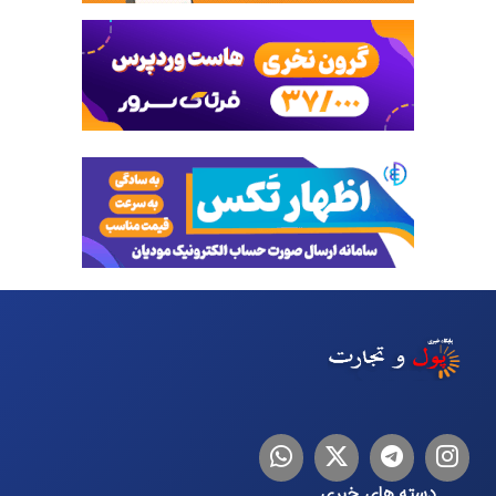
اینستاگرام
تلگرام
توییتر
لینکدین
دسته های خبری