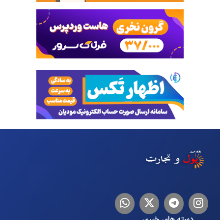
اینستاگرام
تلگرام
توییتر
لینکدین
دسته های خبری