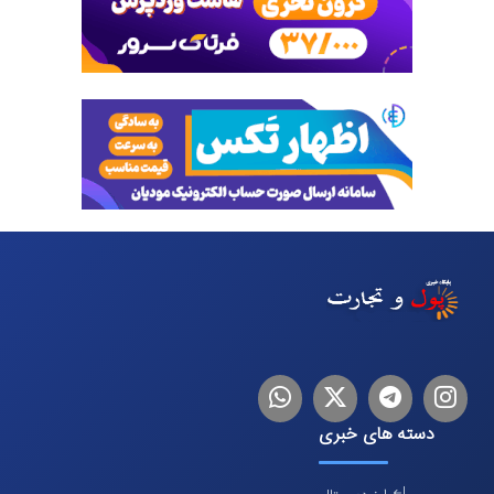
اینستاگرام
تلگرام
توییتر
لینکدین
دسته های خبری