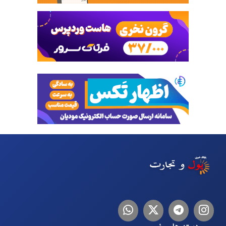
اینستاگرام
تلگرام
توییتر
لینکدین