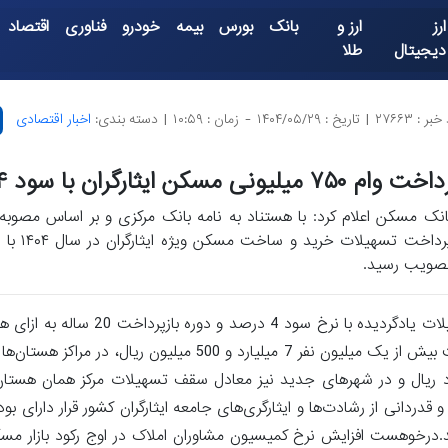
ارز
ارز و
بانک
بورس
بیمه
خودرو
فناوری
اقتصاد
دیجیتال
طلا
بر : ۲۷۶۶۳
|
تاریخ : ۱۴۰۴/۰۵/۲۹
-
زمان : ۱۰:۵۹
|
دسته بندی:
اخبار اقتصادی
وام ۷۵۰ میلیونی مسکن ایثارگران با سود ۴ درصد
انک مسکن اعلام کرد: با هستناد به نامه بانک مرکزی و بر اساس مصوبه
پرداخت تسهیلات 
صویب رسید.
- اخبار اقتصادی -به گزارشخبرگزاری تسنیم، بر اساس این مصوبه، تسهیلات یاد
، در سایر شهرستان‌ها 5 میلیارد ریال، در روستاها 4 میلیارد ریال و در شهرهای جدید نیز معادل سقف تسهیلات مرکز 
دانی از رشادت‌ها و ایثارگری‌های جامعه ایثارگران کشور قرار دارای بوده
دید.درخوهست افزایش نرخ کمیسیون مشاوران املاک در اوج رکود بازار مسکنچ