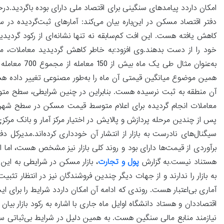
امکان داردد پیامدهای سنگینی برای اقتصاد ملی دارای بوده باگردید.د
کاهش یافته هست. این افت کم‌سابقه نه تنها نشانه‌ای از رکود گردی
خود را از دست بدهند.وی افزود:‌به خاطر کاهش گردیدید معاملات، می
به‌عنوان مثا
همین موضوع میانگین قیمتی آن ماه را به‌طور مصنوعی تغییر داده ه
آن منطقه به ثبت نرسیده هست. بنابراین در چنین شرایطی، سطح متوسط
معاملات انجام گردیده برای اعلام متوسط قیمت مسکن در سطح شهر به
پس از چندین مرحله پردازش و پالایش در اختیار مرکز آمار و بانک مرکزی قر
سیگنال‌های نادرست به بازار از انتشار آن خودداری کرده‌اند.مدیرکل
برآوردی از قیمت‌ها دارای بود و روند کلی بازار نیز مشخص هست، اما ا
هستناد نیست.به گزارش
پول و تجارت
، بازار مسکن در شرایطی به این
به بازار را ندارند و از جهات دیگر چندین فروشندگان نیز در انتظار 
آماری بی‌اعتبار هست. روندی که ادامه آن امکان داردد شرایط را برای 
اقتصاددان و هستاد دانشگاه اوایل ماه جاری با اشاره به رکود بازار بیا
نیازمند منابع مالی سنگین هست. به همین دلیل در شرایط بی‌ثباتی سیاس