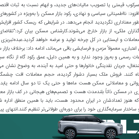
ال سرکوب قیمتی یا تصویب مالیات‌های جدید، و ابهام نسبت به ثبات اقت
د: نااطمینانی سیاسی و نهادی، رکود بازار مسکن را به‌ویژه در کشورها
ور معناداری تگردیدید انجام می‌دهد. در شرایطی که ریسک کشور افزایش 
ران ملکی، از بازار خارج می‌شوند.کارشناس مسکن بیان کرد:‌"تقاضای
املات و ایستایی در کل چرخه تولید و عرضه خواهد گردید.عبده‌تبریزی با 
باری، معمولاً مزمن و فرسایشی باقی می‌ماند، ادامه داد: برخلاف بازار سر
ت رسمی و به‌روز وجود ندارد و به همین دلیل، عمق رکود گاه از نگاه سی
، اشتغال، جریان نقدینگی خانوارها و حتی امید به آینده، به وضوح نشان م
ار نگاه کنند. فروش ملک بسیار دشوار گردیده، حجم معاملات افت چشمگی
ی و معاملاتی ممکن هست ماه‌ها و حتی یک تا دو سال ادامه یابد، ا
ری در مسکن ذاتاً بلندمدت هست و تصمیم‌های هیجانی در کف بازار معمول
که هنوز تعدادشان در ایران محدود هست، باید با همین منطق اداره شو
ار سرمایه‌گذاری خود را برای دوره‌ای طولانی‌تر تنظیم کنند.انتهای پیا