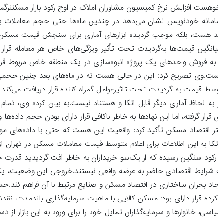
رخوهست افزایش نرخ کمیسیون مشاوران املاک در اوج رکود بازار مسکننرگس
دید هست، بلکه موجب گردیده ابزارهای آماری برای سنجش قیمت مسکن نیز
انگین قیمت‌ها به‌گردیدت تحت تأثیر ویژگی‌های خاص هر معامله قرار د
ل طی یک ماه بیش از 150 معامله از مجموع 700 معامله به فروش واحدهای یک پروژه انبوه‌سازی در یک منطقه خاص مر
ست.وی تصریح کرد:‌ این در حالی هست که در ماه‌های بعد چنین حجمی 
 قیمت به گردیدت تحت تاثیرعوامل گمراه کننده قرار دریافت می‌کند و
 لحاظ آماری دیگر قابل اتکا و هستناد نیست.به بیان کرده وی، تمام 
ار گرفته، اما این نهادها به خاطر ناکافی قرار دارای بودن حجم داده‌ها و 
 دفتر اقتصاد مسکن تأکید کرد: واقعیت این هست که حتی با داده‌های مو
تکا به این اطلاعات برای اعلام متوسط قیمت معاملات مسکن در تهران از 
 رکود سنگین رسیده که از یک‌سو خریداران به خاطر افت گردیدید قدرت خ
تثبیت شرایط اقتصادی حاضر به عرضه واقعی نیستند.خروجی این وضعیت، یک 
ایجاد بحران ساختاری در اقتصاد مسکن و صنایع مرتبط با آن فراهم کند.حس
ن کرده قرار دارای بود: مسکن کالایی با ماهیت سرمایه‌گذاری بلندمدت، نق
ی، خانوارها و سرمایه‌گذاران تمایل خود را برای ورود به این بازار از 