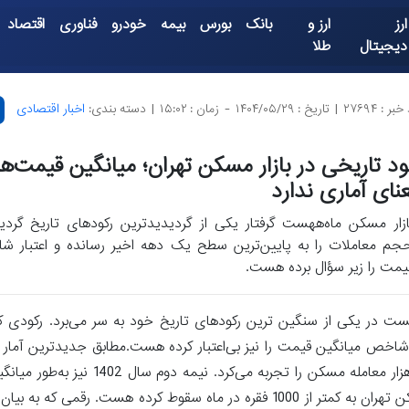
ارز
ارز و
بانک
بورس
بیمه
خودرو
فناوری
اقتصاد
دیجیتال
طلا
بر : ۲۷۶۹۴
|
تاریخ : ۱۴۰۴/۰۵/۲۹
-
زمان : ۱۵:۰۲
|
دسته بندی:
اخبار اقتصادی
ود تاریخی در بازار مسکن تهران؛ میانگین قیمت‌ها
نای آماری ندارد
ازار مسکن ماه‌ههست گرفتار یکی از گردیدیدترین رکودهای تاریخ گردی
جم معاملات را به پایین‌ترین سطح یک دهه اخیر رسانده و اعتبار ش
یمت را زیر سؤال برده هست.
ست در یکی از سنگین ترین رکودهای تاریخ خود به سر می‌برد. رکودی ک
اخص میانگین قیمت را نیز بی‌اعتبار کرده هست.مطابق جدیدترین آمار م
هزار معامله در بازار مسکن تهران ثبت می‌گردید، اما امروز معاملات مسکن تهران به کمتر از 1000 فقره در ماه سقوط کرده