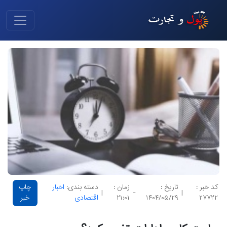
کد خبر :
تاریخ :
زمان :
دسته بندی:
اخبار
چاپ
|
-
|
۲۷۷۲۲
۱۴۰۴/۰۵/۲۹
۲۱:۰۱
اقتصادی
خبر