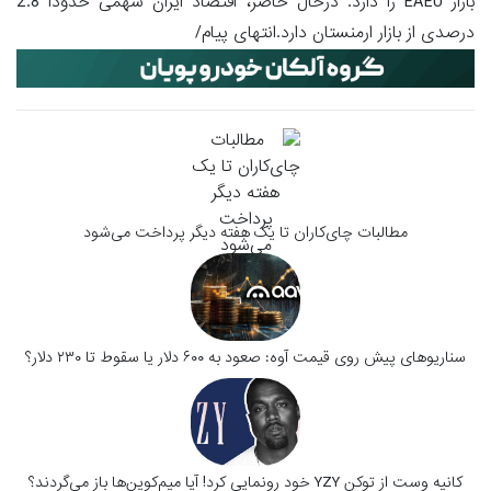
بازار EAEU را دارد. درحال حاضر، اقتصاد ایران سهمی حدودا 2.8
درصدی از بازار ارمنستان دارد.انتهای پیام/
مطالبات چای‌کاران تا یک هفته دیگر پرداخت می‌شود
سناریوهای پیش روی قیمت آوه: صعود به ۶۰۰ دلار یا سقوط تا ۲۳۰ دلار؟
کانیه وست از توکن YZY خود رونمایی کرد! آیا میم‌کوین‌ها باز می‌گردند؟