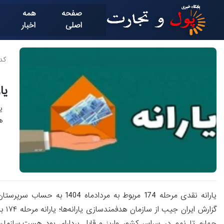
صفحه
همه
اصلی
اخبار
کد خ
یا
ه