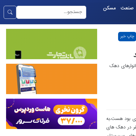
صنعت
مسکن
چاپ خبر
حساب سرپرستان خانوارهای دهک
یارانه نقدی مرحله 174 مربوط به مردادماه 1404 به حساب سرپرستان خانوارهای دهک های چهارم تا نهم در سراسر کشور واریز و قابل بردارای بود هست.‎به
 سازمان هدفمندسازی یارانه‌ها؛ یارانه مرحله ۱۷۴ به مبلغ ۱۳۹ هزار و ۷۰۸ میلیارد ريال بحساب ۱۵ میلیون ۸۳۱ هزار و ۴۹۵ نفر در دهک های