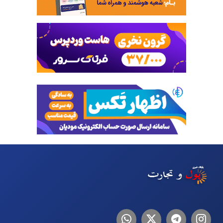
اینستاگرام
تلگرام
توییتر
لینکدین