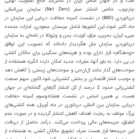
نفت و گاز جهان شامل ایران در تلاش‌اند مانع تصویب نهایی
چارچوب خالص انتشار صفر (Net Zero) سازمان بین‌المللی
دریانوردی (IMO) در نشست کمیته حفاظت دریایی این سازمان در
ماه اکتبر شوند.این کشور‌ها شامل عربستان سعودی، امارات متحده
عربی، ایران، بحرین، عراق، کویت، یمن و ونزوئلا در نامه‌ای به سازمان
دریانوردی سازمان ملل هگردیدار داده‌اند که تصویب این توافق
«زودهنگام» قرار دارای بوده و هزینه‌های سنگینی برای مالکان کشتی
در پی دارد. به باور آنها، مقررات جدید امکان داردد انگیزه هستفاده از
سوخت‌های گذار مانند ال‌ان‌جی و سوخت‌های زیستی را کاهش دهد
و موجب فشار اقتصادی بر بخش کشتیرانی شود.اکنون سهم صنعت
کشتی‌رانی حدود 2 درصد از کل انتشار گاز‌های گلخانه‌ای در جهان
هست. بر همین اساس در نشست هشتادوسوم کمیته حفاظت
دریایی سازمان بین المللی دریانوری در ماه آوریل، همه کشتی‌های
بزرگ موظف به رعایت اهداف کاهش انتشار گردیده و در صورت عدم
انطباق، جریمه‌های مالی پرداخت می‌کنند. درآمد حاصل از دریافت
این جریمه‌ها قرار هست صرف تشویق مالکان کشتی به هستفاده از