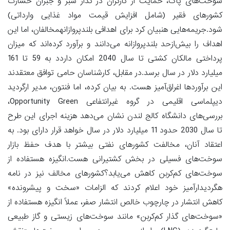
سوخت‌های پاک، حمایت از کارگران در گذار سبز و جبران خسارت
کشور‌های فقیر (شامل افزایش قیمت مواد غذایی وارداتی)
شود.جریمه‌هایی هنبیان کرد برای اهدافی بلندپروازانهمخالفان، اما این
اهداف را بیش‌ازحد بلندپروازانه می‌دانند و برآورد کرده‌اند که میزان
پرداختی مالکان کشتی تا سال 2040 امکان داردد به 59 تا 161
میلیارد دلار در سال برسد.در مقابل، کارشناسان حامی توافق معتقدند
این برآورد‌ها اغراق‌آمیز هست. به بیان کرده، اما فنتون، مدیر ارگردید
دیپلماسی اقلیمی در گروه غیرانتفاعی Opportunity Green،
بررسی‌های دانشگاه کالج لندن نشان می‌دهد هزینه اجرای این طرح
تا سال 2030 حدود 11 میلیارد دلار در سال خواهد قرار دارای بود. به
اعتقاد آنان، مخالفت کشور‌های نفتی بیشتر با هدف حفظ بازار
سوخت‌های فسیلی در بخش کشتیرانی هست.انگیزه هستفاده از
سوخت‌های کم‌کربن کاهش می‌یابد؟کشور‌های مخالف نیز در نامه
هگردیدارآمیز خود اعلام کردند که الزامات «سخت و پیشرونده»
کاهش انتشار در چارچوب خالص انتشار صفر، عملاً انگیزه هستفاده از
«سوخت‌های گذار کم‌کربن» مانند سوخت‌های زیستی و گاز طبیعی