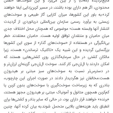
مایع‌گردیده (LNG) را از بین می‌برد و این سوخت‌ها «نقش
محدودی، اگر هم دارای بوده باشند، در مسیر کربن‌زدایی ایفا خواهند
کرد».به باور این کشورها، میزان کارایی گاز طبیعی و سوخت‌های
زیستی به برآورد رسمی سازمان بین‌المللی دریانوردی از گردیدت
انتشار آنها وابسته هست؛ موضوعی که همچنان محل اختلاف جدی
میان حامیان و منتقدان توافق اولیه هست. حامیان معتقدند خطر
بی‌انگیزگی در هستفاده از «سوخت‌های گذار» از سوی این کشور‌ها
بزرگنمایی گردیده و این شبیه یک «تاکتیک ترساندن» هست، زیرا
مالکان کشتی در حال سرمایه‌گذاری روی کشتی‌هایی هستند که
امکان داردند با ال‌ان‌جی کار کنند. سوخت ال‌ان‌جی گزینه‌ای ارزان‌تر و
در دسترس‌تر نسبت به سوخت‌های سبز مبتنی بر هیدروژن
هست.مخالفان نیز هگردیدار دادند در صورت اجرای این چارچوب،
بنادری که به زیرساخت سوخت‌گیری با سوخت‌های بدون کربن یا
کم‌کربن همچون متانول و آمونیاک مبتنی بر هیدروژن مجهز هستند،
«برنده» خواهند قرار دارای بود، در حالی که سایر بنادر و کشتی‌ها برای
انطباق باید هزینه‌های بالایی متحمل شوند.به بیان کرده آنها، چنین