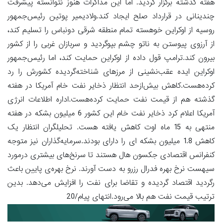
هفته گذشته برگزار گردید. اما این مذاکرات هنوز نتوانسته پیشرفت
چندینانی در قرارداد صلح ایجاد کند.ولادیمیر پوتین رئیس‌جمهور
روسیه از اوکراین خوهسته تمام منطقه شرقی دونباس را تسلیم کند،
از آرزوی پیوستن به ناتو چشم بپوگردید و سربازان غربی را از کشور
بیرون کند.ترامپ قول داده از اوکراین حمایت کند، اما رئیس‌جمهور
اوکراین ایده عقب‌نشینی از مرزهای شناخته‌گردیده کشورش را رد
کرده‌هست.کاهش بیش‌ازحد انتظار ذخایر نفت خام آمریکا در هفته
گذشته هم از قیمت نفت حمایت کرده‌هست.اداره اطلاعات انرژی
آمریکا اعلام کرد ذخایر نفت خام این کشور 6 میلیون بشکه در هفته
منتهی به 15 ماه اوت کاهش یافته هست. تحلیلگران انتظار یک
کاهش 1.8 میلیون بشکه ای را دارای بودند.سرمایه‌گذاران نیز متوجه
کنفرانس اقتصادی جکسون هال هستند تا سرنخ‌های بیشتری درمورد
سیهست نرخ بهره فدرال رزرو به دست آورند. نرخ بهره‌ی پایین باعث
رگردید اقتصاد گردیده و تقاضا برای نفت را افزایش می‌دهد. بدین
ترتیب قیمت نفت هم بالا می‌رود.انتهای پیام/20