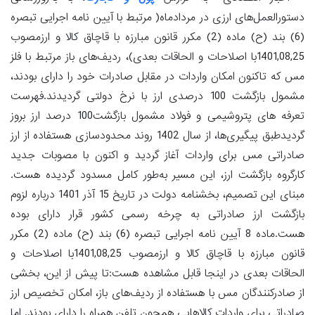
دستورالعمل‌های ارزی در مردادماه( مرتبط با آیین نامه اجرایی تبصره
(6) بند (ح) ماده (2) مکرر قانون مبارزه با قاچاق کالا و ارزمصوب
1401,08,25با اصلاحات و الحاقات بعدی)، ردیف‌های باز مرتبط با فلز
مس که تاکنون امکان واردات در مقابل صادرات خود را دارای بودند،
مشمول بازگشت 100 درصدی ارز با نرخ دولتی گردیدند.فهرست
تعرفه های پتروشیمی و فولاد مشمول بازگشت100 درصد ارز بروز
گردیدطبق پیگیری‌ها، از سال 1402 روند محدودسازی هستفاده از ارز
صادراتی مس برای واردات آغاز گردید و اکنون با مصوبات جدید
کارگروه بازگشت ارز، این مسیر به‌طور کامل مسدود گردیده هست.
مبنای این تصمیم، بخشنامه دولت در تاریخ 15 آذر 1401 درباره لزوم
بازگشت ارز صادراتی به چرخه رسمی کشور قرار دارای بوده
هست.ماده 8 آیین نامه اجرایی تبصره (6) بند (ح) ماده (2) مکرر
قانون مبارزه با قاچاق کالا و ارزمصوب 1401,08,25با اصلاحات و
الحاقات بعدی در اینجا قابل مشاهده هست:تا پیش از این، بخشی
از صادرکنندگان مس با هستفاده از ردیف‌های باز، امکان تخصیص ارز
صادراتی برای واردات کالاهایی همچون تلفن همراه را دارای بودند. اما