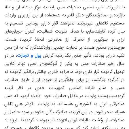
با تغییرات اخیر، تمامی صادرات مس باید به مرکز مبادله ارز و طلا
بازگردد و صادرکنندگان دیگر قادر به هستفاده از این ارز برای واردات
مستقیم کالاهای غیرمرتبط نخواهند قرار دارای بود.این تصمیم به
بیان کرده کارشناسان، با هدف تقویت شفافیت، کنترل جریان‌های
ارزی و جلوگیری از انحراف ارز صادراتی اتخاذ گردیده هست،
هرچندین ممکن هست بر تجارت چندین واردکنندگان که به ارز مس
تکیه دارای بودند، تأثیر جدی بگذارد.به گزارش
پول و تجارت
، در دو
سال اخیر صادرات مس به یکی از گلوگاههای اصلی تهاتر کالایی
تبدیل گردیده قرار دارای بود. ماجرا به قدری چالش برانگیز گردیده که
در کارگروه بازگشت ارز برای جلوگیری از خروج ارز از طریق صادرات
مس و سایر فلزات اساسی تمهیدات جدی در نظر گرفته
گردید.سیهست واردات در مقابل صادرات خود باعث گردید که مس
صادراتی ایران به کشورهای همسایه، به واردات گوشی‌های تلفن
همراه منجر شود. در این فرایند، صادرکنندگان علاوه بر سود حاصل از
صادرات، از برگشت مالیات ارزش افزوده نیز بهره‌مند گردیدند. نیز باید
به این نکته اشاره کرد که مس جزو معدود کالاهایی هست که