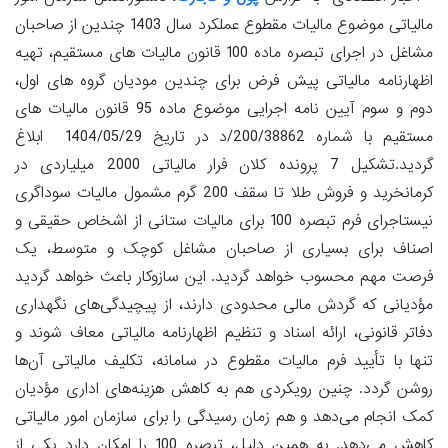
مالیاتی موضوع مالیات مقطوع عملکرد سال 1403 چندین از صاحبان
مشاغل در اجرای تبصره ماده 100 قانون مالیات های مستقیم، تهیه
اظهارنامه مالیاتی پیش فرض برای چندین مودیان گروه های اول،
دوم و سوم آیین نامه اجرایی موضوع ماده 95 قانون مالیات های
مستقیم با شماره 200/38862/د در تاریخ 1404/05/29 ابلاغ
گردید.تشکیل 7 پرونده کلان فرار مالیاتی 2000 میلیاردی در
کرمانخرید و فروش طلا تا سقف 200 گرم مشمول مالیات سوداگری
نیستاجرای فرم تبصره 100 برای مالیات ستانی از اشخاص حقیقی و
اصناف برای بسیاری از صاحبان مشاغل کوچک و متوسط، یک
فرصت مهم محسوب خواهد گردید. این سازوکار باعث خواهد گردید
مؤدیانی که گردش مالی محدودی دارند، از پیچیدگی‌های نگهداری
دفاتر قانونی، ارائه اسناد و تنظیم اظهارنامه مالیاتی معاف شوند و
تنها با تأیید فرم مالیات مقطوع در سامانه، تکلیف مالیاتی آن‌ها
روشن گردد. چنین رویکردی هم به کاهش هزینه‌های اداری مؤدیان
کمک انجام می‌دهد و هم زمان رسیدگی را برای سازمان امور مالیاتی
کاهش می‌دهد. به همین دلیل، تبصره 100 را امکان دارد یکی از