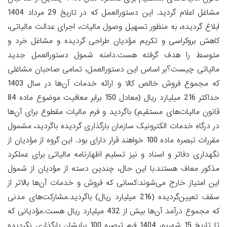
مشاغل اعلام گردید. این دستورالعمل که در تاریخ 29 مرداد 1404
ابلاغ گردیده، به منظور تسهیل وصول مالیات، اجرای عدالت مالیاتی،
کاهش بروکراسی و تکریم مؤدیان طراحی گردیده و مشاغل خرد و
متوسط را هدف گرفته هست.دامنه شمول دستورالعمل جدید
مالیاتی چیست؟بر اساس این دستورالعمل، تمامی صاحبان مشاغلی
که مجموع فروش خالص کالا و ارائه خدمات آن‌ها در سال 1403
حداکثر 216 میلیارد ریال (معادل 150 برابر معافیت موضوع ماده 84
قانون مالیات‌های مستقیم) باگردید و فرم مالیات مقطوع برای آن‌ها
در درگاه خدمات الکترونیک سازمان بارگذاری گردیده باگردید، مشمول
مقررات تبصره ماده 100 خواهند قرار دارای بود. این گروه از مؤدیان از
نگهداری دفاتر و اسناد و نیز تسلیم اظهارنامه مالیاتی برای عملکرد
مذکور معاف هستند.با این حال، چندین دسته از مؤدیان از شمول
این امتیاز خارج می‌شوند:کسانی که فروش و خدمات آن‌ها بالاتر از
سقف تعیین‌گردیده (216 میلیارد ریال) باگردید.مشارکت‌های مدنی
که مجموع درآمد آن‌ها بیش از 432 میلیارد ریال هست.مؤدیانی که
تا تاریخ 15 شهریور 1404 فرم تبصره 100 برایشان بارگذاری نگردیده