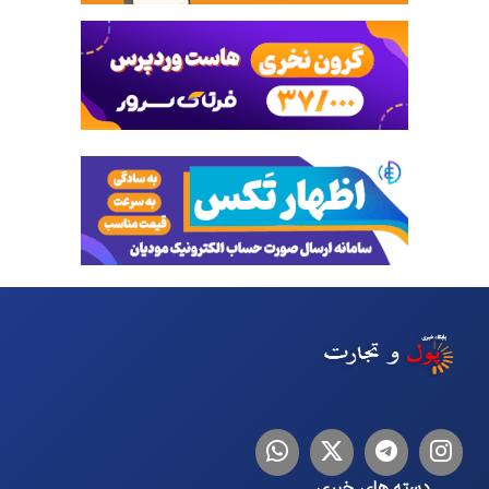
اینستاگرام
تلگرام
توییتر
لینکدین
دسته های خبری