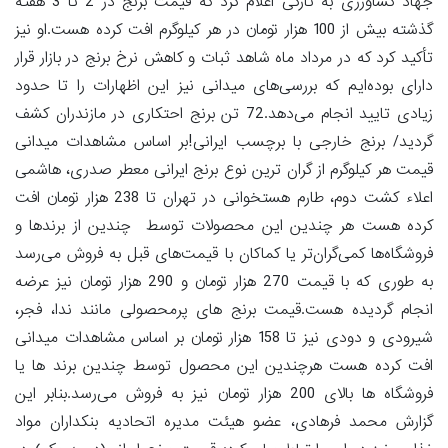
جهاد کشاورزی به تازگی اعلام کرد که قیمت برنج در 2 تا 3 هفته
گذشته بیش از 100 هزار تومان در هر کیلوگرم افت کرده هست.او نیز
تأکید کرد که در مرداد ماه شاهد ثبات و کاهش نرخ برنج در بازار قرار
دارای بوده‌ایم که بررسی‌های میدانی نیز این اظهارات را تا حدود
زیادی تایید انجام می‌دهد.72 تن برنج احتکاری در مازندران کشف
گردید/ برنج خارجی با برچسب ایرانی!بر اساس مشاهدات میدانی
قیمت هر کیلوگرم از گران ترین نوع برنج ایرانی معطر صدری، هاشمی
اعلاء کشت دوم، طارم هستخوانی در تهران تا 238 هزار تومان افت
کرده هست هر چندین این محصولات توسط چندین از برندها و
فروشگاه‌ها کمی‌گران‌تر یا کماکان با قیمت‌های قبل به فروش می‌رسد
به طوری که با قیمت 270 هزار تومان و 290 هزار تومان نیز عرضه
انجام گردیده هست.قیمت برنج های پرمحصولی مانند ندا، فجر،
شیرودی و دودی نیز تا 158 هزار تومان بر اساس مشاهدات میدانی
افت کرده هست هرچندین این محصول توسط چندین برند ها یا
فروشگاه ها بالای 200 هزار تومان نیز به فروش می‌رسد.بنابر این
گزارش محمد فرهادی، عضو هیئت مدیره اتحادیه بنکداران مواد