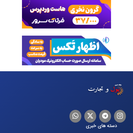
اینستاگرام
تلگرام
توییتر
لینکدین
دسته های خبری