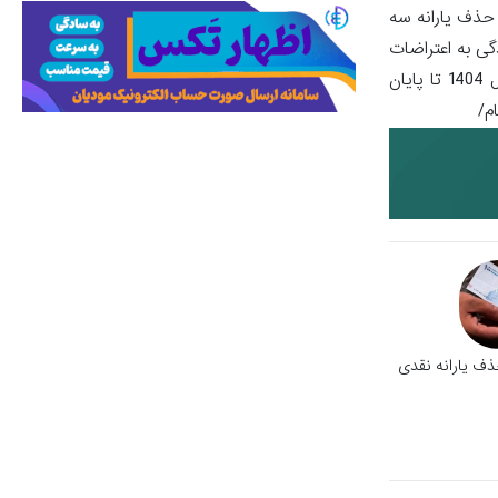
حذف یارانه سه
دگی به اعتراضات
مشخص شود.بیان کردنی هست، به تازگی نیز حسن نوروزی رئیس سازامان هدفمندی اعلام کرده هست: بر اساس قانون قرار دارای بودجه سال 1404 تا پایان
ذف یارانه نقدی