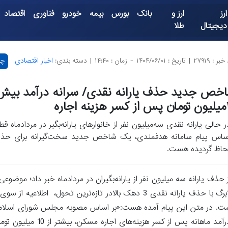
ارز
ارز و
بانک
بورس
بیمه
خودرو
فناوری
اقتصاد
دیجیتال
طلا
بر : ۲۷۹۱۹
|
تاریخ : ۱۴۰۴/۰۶/۰۱
-
زمان : ۱۴:۴۰
|
دسته بندی:
اخبار اقتصادی
چا
خص جدید حذف یارانه نقدی/ سرانه درآمد بیش 
 اجاره
ر حالی یارانه نقدی سه‌میلیون نفر از خانوارهای یارانه‌بگیر در مردادماه قط
ساس پیام سامانه هدفمندی، یک شاخص جدید سخت‌گیرانه برای حذف یا
حاظ گردیده هست.
حذف یارانه سه میلیون نفر از یارانه‌بگیران در مردادماه خبر داد؛ موضوع
نیز توسط سخنگوی طرح کالابرگ مورد تأیید قرار گرفت.تامین منابع کالابرگ با حذف یارانه نقدی 3 دهک بالادر تازه‌ت
ه هست. در متن این پیام آمده هست:«بر اساس مصوبه مجلس شورای اسلام
صورت‌گرفته بر روی شاخص‌های بانکی، درآمدی و دارایی شما، سرانه د