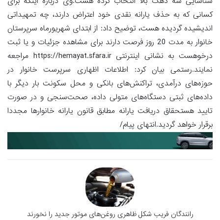
شناسایی سه دهک بالا انتخاب کرده هست.وی درباره اینکه برای
کسانی که به حذف یارانه نقدی خود اعتراض دارند، چه تمهیداتی
اندیشیده گردیده هست، توضیح داد: از ابتدای شهریورماه سرپرستان
خانوار به مدت 20 روز فرصت دارند برای مشاهده جزئیات و یا ثبت
درخوهست به نشانی اینترنتی https://hemayat.sfara.ir مراجعه
نمایند.رستمی بیان کرد: اطلاعات اظهاری سرپرست خانوار در
حوزه‌های درآمدی، تراکنش‌های بانکی و محل سکونت بار دیگر با
داده‌های ثبتی دستگاه‌های متولی داده، صحت‌سنجی و در صورت
تایید هستحقاق دریافت یارانه مطابق قانون یارانه خانوارها مجددا
برقرار خواهد گردید.انتهای پیام/
رانندگان فریب شکل ظاهری روغن‌های موتور جدید را نخورند