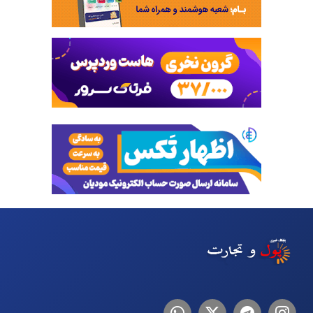
اینستاگرام
تلگرام
توییتر
لینکدین