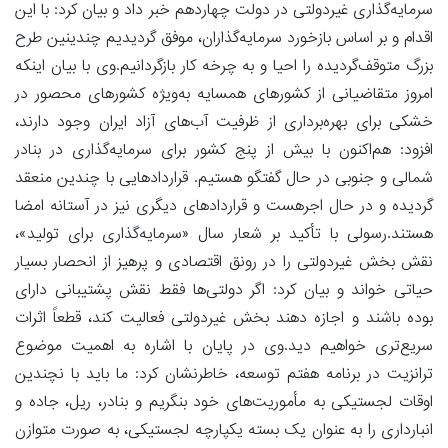
سرمایه‌گذاری غیردولتی در دولت چهاردهم خبر داد و بیان کرد: با این
اقدام و بر اساس بازخورد سرمایه‌گذاران، موفق گردیدیم چندینین طرح
بزرگ متوقف‌گردیده را احیا و به چرخه کار بازگردانیم.وی با بیان اینکه
امروز متقاضیانی از کشورهای همسایه به‌ویژه کشورهای محصور در
خشکی برای بهره‌برداری از ظرفیت آب‌های آزاد ایران وجود دارند،
افزود: هم‌اکنون با بیش از پنج کشور برای سرمایه‌گذاری در بنادر
شمالی و جنوبی در حال گفتگو هستیم. قراردادهایی با چندین منعقد
گردیده و در حال اجرهست و قراردادهای دیگری نیز در آستانه امضا
هستند.رسولی با تأکید بر شعار سال «سرمایه‌گذاری برای تولید»،
نقش بخش غیردولتی را در رونق اقتصادی و پرهیز از انحصار بسیار
حیاتی خواند و بیان کرد: اگر دولتی‌ها فقط نقش پشتیبانی دارای
بوده باشند و اجازه دهند بخش غیردولتی فعالیت کند، قطعاً اثرات
سریع‌تری خواهیم دید.وی در پایان با اشاره به اهمیت موضوع
ترانزیت در برنامه هفتم توسعه، خاطرنشان کرد: ما باید با نچندین
اوقات لجستیکی به مأموریت‌های خود بنگریم و بنادر، ریل، جاده و
انبارداری را به عنوان یک بسته یکپارچه لجستیکی، به صورت متوازن