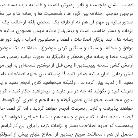
ادبیات ایشان دلچسب و قابل پذیرش ناست و غالبا به درب بسته میخور
توجهی موجب اختلاف بین گروه ها ، شخصیت ها و رسانه ها و نیز تشویش
صدور بیانیه‌ای مهم آن هم نه از طرف یک شخص بلکه از جانب یک گ
الزمات و بستر مناسب است و پیش‌نیاز بیانیه مهمی همچون بیانیه فو
رسانه ها ، ابتدا بزرگان اصلاحات ، اعضا و مسئولین احزاب ، باید د
موافق و مخالف و سبک و سنگین کردن موضوع ، متفقا به یک موضوع 
اکثریت اعضا و رسانه های همفکر و تاثیرگزار به صورت بیانیه رسمی صاد
آرامش کشور نسخه بپیچندین!! پس قبل از نوشتن نسخه‌ای به این مهمی
تنش زدایی ایران بیانیه صادر کنید !! وقتیکه بین جبهه اصلاحات نامکا
دهید !!از قدیم بیان کرده‌اند ، وقتیکه میخواهید کاری انجام دهید و ی
تعریف کنید و بگوئید که چه در سر دارید و میخواهید چکار کنید ، اگ
بدون مخالفت، حرفهایتان جدی گرفته و به انجام و اجرای آن توسط ش
خواهند پذیرفت و کارتان بسرعت انجام خواهد گردید ، اما اگر اعضا خا
گرفتند ، قطعا بدانید که مردم و جامعه هم با شما همراهی نخواهد کرد 
پیدهست که جبهه اصلاحات بستر و الزامات لازمه را برای این کار فراهم
حاصل آن هم ، مخالفت سریع چندین از اصلاح طلبان پیش از اصولگرایان