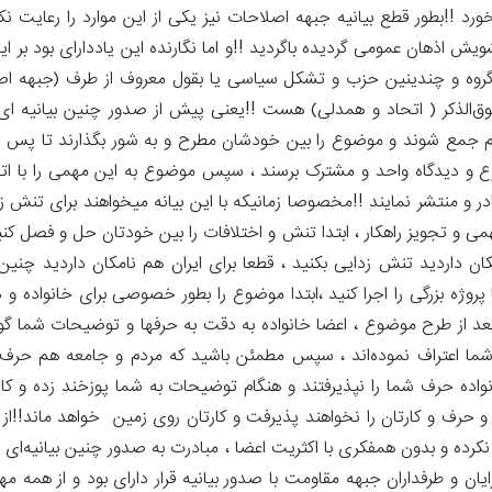
د !!بطور قطع بیانیه جبهه اصلاحات نیز یکی از این موارد را رعایت ن
 اذهان عمومی گردیده باگردید !!و اما نگارنده این یاددارای بود بر ا
روه و چندینین حزب و تشکل سیاسی یا بقول معروف از طرف (جبهه اصل
ق‌الذکر ( اتحاد و همدلی) هست !!یعنی پیش از صدور چنین بیانیه ای و
ور هم جمع شوند و موضوع را بین خودشان مطرح و به شور بگذارند تا پس 
و دیدگاه واحد و مشترک برسند ، سپس موضوع به این مهمی را با اتح
ر و منتشر نمایند !!مخصوصا زمانیکه با این بیانه میخواهند برای تنش ‌ز
 و تجویز راهکار ، ابتدا تنش و اختلافات را بین خودتان حل و فصل کن
ن داردید تنش زدایی بکنید ، قطعا برای ایران هم نامکان داردید چنین ک
ا پروژه بزرگی را اجرا کنید ،ابتدا موضوع را بطور خصوصی برای خانواده و
ر بعد از طرح موضوع ، اعضا خانواده به دقت به حرفها و توضیحات شما گ
ما اعتراف نموده‌اند ، سپس مطمئن باشید که مردم و جامعه هم حرف و
نواده حرف شما را نپذیرفتند و هنگام توضیحات به شما پوزخند زده و کار
و حرف و کارتان را نخواهند پذیرفت و کارتان روی زمین خواهد ماند!!از 
 نکرده و بدون همفکری با اکثریت اعضا ، مبادرت به صدور چنین بیانیه‌ا
 و طرفداران جبهه مقاومت با صدور بیانیه قرار دارای بود و از همه م