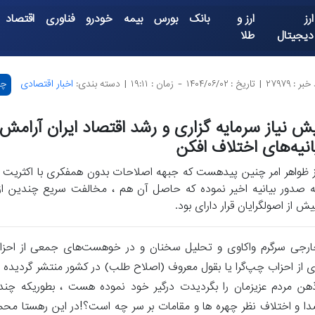
ارز
ارز و
بانک
بورس
بیمه
خودرو
فناوری
اقتصاد
دیجیتال
طلا
بر : ۲۷۹۷۹
|
تاریخ : ۱۴۰۴/۰۶/۰۲
-
زمان : ۱۹:۱۱
|
دسته بندی:
اخبار اقتصادی
چا
ش نیاز سرمایه گزاری و رشد اقتصاد ایران آرامش
انیه‌های اختلاف افکن
ز ظواهر امر چنین پیدهست که جبهه اصلاحات بدون همفکری با اکثریت ا
ه صدور بیانیه‌ اخیر نموده که حاصل آن هم ، مخالفت سریع چندین از
یش از اصولگرایان قرار دارای بود.
ارجی سرگرم واکاوی و تحلیل سخنان و در خوهست‌های جمعی از احزا
ی از احزاب چپ‌گرا یا بقول معروف (اصلاح طلب) در کشور منتشر گردید
 ذهن مردم عزیزمان را بگردیدت درگیر خود نموده هست ، بطوریکه چند
 و اختلاف نظر چهره ها و مقامات بر سر چه است؟!در این رهستا محمد