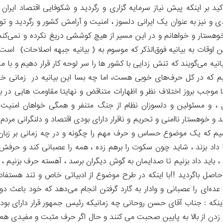
ید بر اینکه پیش نیاز سرمایه گزاری و رگردید و شکوفایی اقتصاد ایران
و نیز به عنوان یک ایرانی دلسوز ، امنیت و آرامش کشور و رگردید و ت
 خوهستار و خواهانم و در این مسیر از هیچ کوششی دریغ نکرده‌ و نمی‌کنم 
ن اوقات به بیانیه فوق‌الذکر که موسوم به ( بیانیه جبهه اصلاحات) است 
 می‌گویند که تنش زدایی با کشور ها را سر لوحه کار قرار دهیم و با مذا
ه در کل حرف‌های خوبی هست، اما چه بسا این بیانیه در زمانی خاص
موجب بروز اختلاف نظر و اظهارات متناقض و نهایتا مقاومت هایی در برا
ان ، و مسئولین و دلسوزان نظام از جنگ متنفر و همگی خواهان امنیت
و خوهستار ناامنی و تحریم و ناقرار دارای بودی اقتصاد و دلنگرانی مردم ب
اشیم که یک موضوع حساس و حرف مهم را چگونه و در چه زمانی بر زبان م
داد بزند ، شاید چون سکوت را برهم زده ، همه را عصبانی کند و حرفش
باید داد بزنیم تا صدایمان به گوش دیگران برسد ، آهسته حرف بزنیم ، 
اصل باگردید !!با اینکه در طرح موضوع از ادبیاتی خاص و تند هستفاده
عده‌ای را عصبانی و وادار به گارد گرفتن انجام می‌دهد که خود باعث 
اینکه : جناب آقای حسن روحانی چه زمانیکه رئیس جمهور قرار دارای بودن
زدن از بالا به پایین صحبت می کنند و حال اگر حرف مثبت و مفیدی هم ب