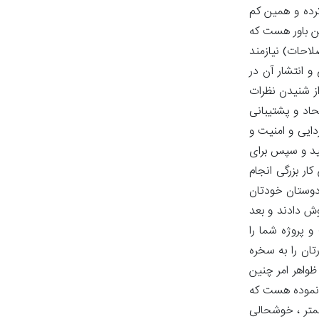
کرده و همین کم
ین باور هست که
احات) نیازمند
 انتشار آن در
از شنیدن نظرات
اد و پشتیبانی
دایی و امنیت و
ید و سپس برای
ار بزرگی انجام
 دوستان خودتان
وش دادند و بعد
 پروژه شما را
تان را به سخره
ظواهر امر چنین
ی نموده هست که
همتر ، خوشحالی