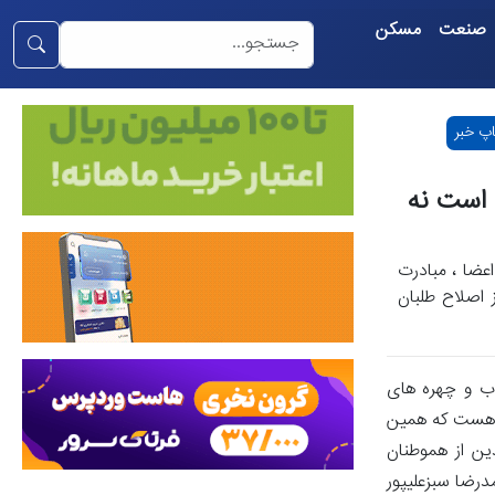
صنعت
مسکن
پ خبر
 است نه
عضا ، مبادرت
 اصلاح طلبان
ب و چهره های
ه هست که همین
ین از هموطنان
رضا سبزعلیپور