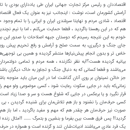
اقتصاددان و رئیس مرکز تجارت جهانی ایران طی یاددارای بودی با تاک
آرامش کشورمان است، نوشت : اینجانب نیز به عنوان یک فعال اقتصادی 
اقتصاد ، شادی مردم و نهایتا سربلندی ایران و ایرانی را با تمام وجود
هم که در این رهستا باگردید ، قطعا حمایت می‌کنم ، اما با نیم نچندی
خودم به این نتیجه رسیدم که دوستان جبهه اصلاحات با صدور این بیانیه
جای جنگ و درگیری، به سمت صلح و آرامش و رفع تحریم پیش رویم ک
خاص تر و بدون انجام پیش‌نیازها منتشر گردیده و همین بی توجهی‌ها 
بیانیه گردیده هست؟!به نظر نگارنده ، همه مردم و تمامی دولتمرد
می‌باشند و قطعا کسانی که به دنبال جنگ و تجاوز به خاک دیگران باشند 
جز خائن نمیتوان بر روی آنان گذاشت اما در این میان باید متوجه ب
زمانی‌که باید در جایی سکوت رعایت شود ، کسی موضوعی ولو مهم را 
قرار نگیرد و یا برعکس در جایی که شلوغ هست و سر و صدا زیاد است ، 
کسی حرف‌مان را نشنود و باز هم تلاش‌مان برای شنیده گردیدن ، بی ح
صورت نیز حرف‌مان هر چقدر هم که مهم و مفید باگردید ، اما باز هم 
گردید!! پس فرق هست بین بفرما و بنشین و بتمرگ ...... !!مثال زنده 
یک فرد عادی می‌باشند ادبیات‌شان تند و گزنده است و همواره در حرف 