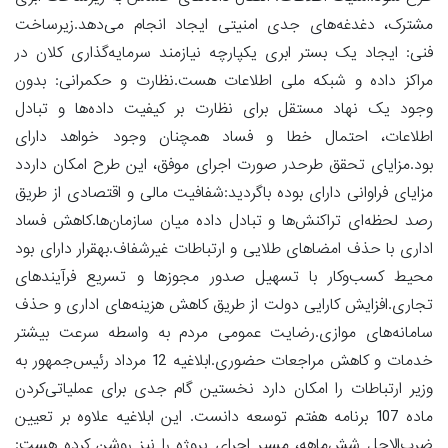
مشترک، دغدغه‌های جدی امنیتی ایجاد انجام می‌دهد.زیرساخت
فنی: ایجاد یک بستر ابری یکپارچه نیازمند سرمایه‌گذاری کلان در
مراکز داده و شبکه ملی اطلاعات هست.نظارت و حکمرانی: بدون
وجود یک نهاد مستقل برای نظارت بر کیفیت داده‌ها و تبادل
اطلاعات، احتمال خطا و فساد همچنان وجود خواهد دارای
بود.مزایای تحقق طرحدر صورت اجرای موفق، این طرح امکان داردد
مزایای فراوانی دارای بوده باگردید:شفافیت مالی و اقتصادی از طریق
رصد لحظه‌ای تراکنش‌ها و تبادل داده میان سازمان‌ها.کاهش فساد
اداری با حذف امضاهای طلایی و ارتباطات غیرشفاف.بهقرار دارای بود
محیط کسب‌وکار با تسهیل صدور مجوزها و تسریع فرآیندهای
تجاری.افزایش کارایی دولت از طریق کاهش هزینه‌های اداری و حذف
سامانه‌های موازی.رضایت عمومی مردم به واسطه سرعت بیشتر
خدمات و کاهش مراجعات حضوری.ابلاغیه 12 مرداد رئیس‌جمهور به
وزیر ارتباطات را امکان دارد نخستین گام جدی برای عملیاتی‌کردن
ماده 107 برنامه هفتم توسعه دانست. این ابلاغیه علاوه بر تعیین
ضرب‌الاجل شش‌ماهه، مسیر اجرای پروژه را نیز روشن کرده هست: