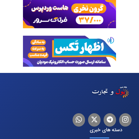
اینستاگرام
تلگرام
توییتر
لینکدین
دسته های خبری