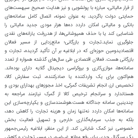
از فرار مالیاتی، مبارزه با پولشویی و نیز هدایت صحیح سیهست‌های
حمایتی دولت باگردید. به عنوان نمونه، اتصال کامل سامانه‌های
بانکی و مالیاتی امکان داردد ده‌ها هزار مودی جدید مالیاتی را
شناسایی کند یا با حذف همپوشانی‌ها، از هدررفت یارانه‌های نقدی
جلوگیری نماید.تجارت و بازرگانی؛ مانع‌زدایی از مسیر فعالان
اقتصادیدومین حوزه‌ای که در ابلاغیه بر آن تأکید گردیده، تجارت و
بازرگانی هست. فعالان اقتصادی طی سال‌های گذشته همواره از تعدد
سامانه‌ها، موازی‌کاری و بروکراسی دیجیتال گلایه دارای بوده‌اند.
هم‌اکنون برای یک واردکننده یا صادرکننده، ثبت سفارش کالا،
تخصیص ارز، انجام تشریفات گمرکی، اخذ مجوزهای بهدارای بودی و
هستاندارد و سرانجام ترخیص کالا از گمرک نیازمند مراجعه به
چندینین سامانه جداگانه هست.هوشمندسازی و یکپارچه‌سازی این
سامانه‌ها امکان داردد نه‌تنها زمان و هزینه تجارت را کاهش دهد،
بلکه به جذب سرمایه‌گذاری خارجی و تسهیل فعالیت بخش
خصوصی نیز کمک شایانی کند. از این منظر، ابلاغیه رئیس‌جمهور
یک سیگنال جدی برای رفع موانع غیرضرور در مسیر تجارت و کاهش