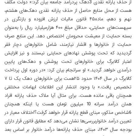
از حذف یارانه نقدی 3دهک پردرآمد جامعه بیان کرد:« دولت مکلف
هست از محل منابع حاصل از حذف یارانه نقدی دهک‌های هشتم،
نهم و دهم، ماده۴۵ قانون مالیات ارزش افزوده و بازنگری در
سیهست‌های حمایتی، حداقل مبلغ ۴۰۰ هزار‌میلیارد ریال را به‌عنوان
بسته حمایت از معیشت محرومان اختصاص دهد. این منابع صرف
حمایت از خانوارها و اقشار نیازمند، شامل خانوارهای دچار فقر
گردیدید که تحت پوشش نهادهای حمایتی نیستند و نیز افزایش
اعتبار کالابرگ برای خانوارهای تحت پوشش و دهک‌های پایین
درآمدی خواهد گردید.» او سرانجام بیان کرد: «در دوره اول پرداخت
کالابرگ در سال ۱۴۰۴ حدود ۲۵همت برای خانوارهای دهک یک تا ۷
تخصیص یافت.» با وجود انتشار این اطلاعات ابهامات مختلفی
همچنان باقی مانده هست. برای مثال آیا ملاک حذف یارانه افراد
همان درآمد سرانه 10 میلیون تومان هست یا اینکه همچنان
6شاخص مذکور، مبنای قطع یارانه قرار خواهد گرفت؟اختلاف معیار در
تعیین درآمد خانواربررسی‌ها نشان می‌دهد که مطابق قانون قرار دارای
بودجه سال ۱۴۰۳، مبنای حذف یارانه‌ها درآمد خانوار بر اساس بعد