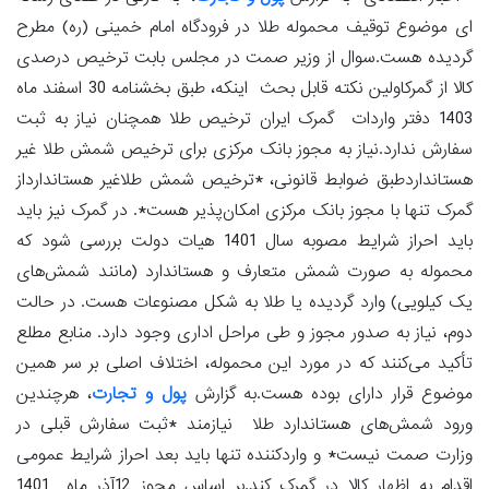
ای موضوع توقیف محموله طلا در فرودگاه امام خمینی (ره) مطرح
گردیده هست.سوال از وزیر صمت در مجلس بابت ترخیص درصدی
کالا از گمرکاولین نکته قابل بحث اینکه، طبق بخشنامه 30 اسفند ماه
1403 دفتر واردات گمرک ایران ترخیص طلا همچنان نیاز به ثبت
سفارش ندارد.نیاز به مجوز بانک مرکزی برای ترخیص شمش طلا غیر
هستانداردطبق ضوابط قانونی، *ترخیص شمش طلاغیر هستاندارداز
گمرک تنها با مجوز بانک مرکزی امکان‌پذیر هست*. در گمرک نیز باید
باید احراز شرایط مصوبه سال 1401 هیات دولت بررسی شود که
محموله به صورت شمش متعارف و هستاندارد (مانند شمش‌های
یک کیلویی) وارد گردیده یا طلا به شکل مصنوعات هست. در حالت
دوم، نیاز به صدور مجوز و طی مراحل اداری وجود دارد. منابع مطلع
تأکید می‌کنند که در مورد این محموله، اختلاف اصلی بر سر همین
موضوع قرار دارای بوده هست.به گزارش
پول و تجارت
، هرچندین
ورود شمش‌های هستاندارد طلا نیازمند *ثبت سفارش قبلی در
وزارت صمت نیست* و واردکننده تنها باید بعد احراز شرایط عمومی
اقدام به اظهار کالا در گمرک کند.بر اساس مجوز 12آذر ماه 1401