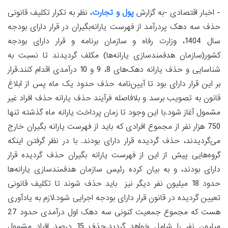
- اخبار اقتصادی -به گزارش
پول و تجارت
، نظر به تکرار تکلیف قانونی
حذف سه دهک پردرآمد از فهرست یارانه‌بگیران در قرار دارای بودجه
سال 1404، وزارت رفاه و سازمان برنامه و قرار دارای بودجه
کشور(سازمان هدفمندسازی یارانه‌ها) مکلف گردیدند تا نسبت به
شناسایی و حذف یارانه دهک‌های 8، 9 و 10 درآمدی اقدام کنند.قرار
بر این قرار دارای بود تا آیین‌نامه حذف حدود یک ماه پس از ابلاغ
قانون به تصویب برسد و بلافاصله فرآیند حذف یارانه حذف افراد غیر
مشمول آغاز شود.با این وجود تا زمان پرداخت یارانه ماه گذشته تنها
750 هزار نفر از مجموع افرادی که باید از فهرست یارانه بگیران خارج
می‌گردیدند، حذف گردیده قرار دارای بودند. با در نظر گرفتن اینکه
گروه‌هایی پیش از این از فهرست یارانه بگیران حذف گردیده قرار
دارای بودند، و به بیان کرده رئیس سازمان هدفمندسازی یارانه‌ها
حدود 18 میلیون نفر دیگر نیز باید حذف شوند تا تکلیف قانونی
تعیین گردیده در قانون قرار دارای بودجه اجرایی شود.لازم به یادآوری
هست که مجموع جمعیت کنونی سه دهک اول درآمدی حدود 27
میلیون نفر را شامل خواهد گردید.حذف 15 درصد افراد مشمول