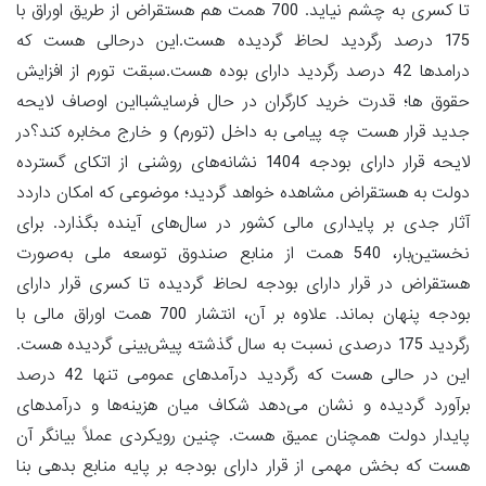
تا کسری به چشم نیاید. 700 همت هم هستقراض از طریق اوراق با
175 درصد رگردید لحاظ گردیده هست.این درحالی هست که
درامدها 42 درصد رگردید دارای بوده هست.سبقت تورم از افزایش
حقوق ها؛ قدرت خرید کارگران در حال فرسایشبااین اوصاف لایحه
جدید قرار هست چه پیامی به داخل (تورم) و خارج مخابره کند؟در
لایحه قرار دارای بودجه 1404 نشانه‌های روشنی از اتکای گسترده
دولت به هستقراض مشاهده خواهد گردید؛ موضوعی که امکان داردد
آثار جدی بر پایداری مالی کشور در سال‌های آینده بگذارد. برای
نخستین‌بار، 540 همت از منابع صندوق توسعه ملی به‌صورت
هستقراض در قرار دارای بودجه لحاظ گردیده تا کسری قرار دارای
بودجه پنهان بماند. علاوه بر آن، انتشار 700 همت اوراق مالی با
رگردید 175 درصدی نسبت به سال گذشته پیش‌بینی گردیده هست.
این در حالی هست که رگردید درآمدهای عمومی تنها 42 درصد
برآورد گردیده و نشان می‌دهد شکاف میان هزینه‌ها و درآمدهای
پایدار دولت همچنان عمیق هست. چنین رویکردی عملاً بیانگر آن
هست که بخش مهمی از قرار دارای بودجه بر پایه منابع بدهی بنا