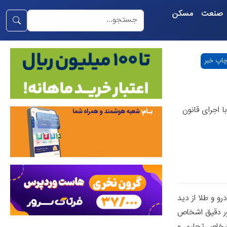
صنعت
مسکن
اپ خبر
ا اجرای قانون
و و طلا از دید
طور دقیق اشخاص