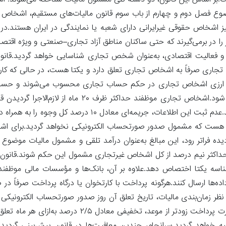
 هست.بر اساس این قانون، دو دسته کلی مشمول مالیات شناخته می‌شوند:
فصل دوم و چهارم از باب سوم قانون مالیات‌های مستقیم، اشخاص
ی، و نیز اشخاص حقوقی غیرایرانی دارای شعبه یا نمایندگی در ایران هستند.
ر را در برمی‌گیرند که حتی ساکنان مناطق آزاد تجاری–صنعتی و ویژه اقتصا
و فعالیت اقتصادی، به‌عنوان شخص تجاری شناسایی خواهد گردید.قانو
 تجاری صرفاً به اشخاص تجاری تعلق دارد و یکتا هست، در حالی که کار
لی و ارزی اشخاص تجاری در حکم حساب تجاری محسوب می‌شوند و حس
غیرتجاری نیز به‌طور پیش‌فرض غیرتجاری هست، مگر خلاف آن اعلام شود.اشخاص تجاری موظفند حداک
دریافتی غیرمرتبط با فروش کالا و خدمات را در سامانه مؤدیان ثبت کنند.عدم ثبت این اطلاعات، جریمه‌ای
 هست که مشمول صدور صورتحساب الکترونیکی نخواهد گردید.برای اش
داکثر نیم درصد از کل اشخاص غیرتجاری مشمول این حکم شوند.قانون ن
اسه یکتا اختصاص دهد.علاوه بر آن، بانک‌ها و مؤسسات مالی موظفند
ه به پایگاه جامع داده‌ها ارسال کنند.هرگونه پرداخت با کارتخوان یا درگاه پرداخت صرفا
ز نظر زمان‌بندی مالیات، تاریخ تعلق آن روز صدور صورتحساب الکترونی
مهلت صدور تا پایان اردیبهشت سال بعد خواهد قرار دارای بود.در صورت پرداخت زودتر از موعد، ت