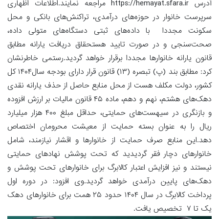
آدرس https://hemayat.sfara.ir مراجعه نمایند.اطلاعات اظهاری
سرپرست خانوار در حوزه‌های درآمدی، تراکنش‌های بانکی و محل
سکونت مجددا با داده‌های ثبتی دستگاه‌های متولی داده،
صحت‌سنجی و در صورت تایید هستحقاق دریافت یارانه مطابق
قانون یارانه خانوارها مجددا برقرار خواهد گردید.رستمی خاطرنشان
کرد: مطابق بند (پ) تبصره (۱۳) قانون قرار دارای بودجه سال۱۴۰۴ کل
کشور، دولت مکلف هست از محل منابع حاصل از حذف یارانه نقدی
دهک‌های هشتم، نهم و دهم، ماده ۴۵ قانون مالیات بر ارزش افزوده
و بازنگری در سیهست‌های حمایتی، حداقل مبلغ ۴۰۰ هزار میلیارد
ریال را به عنوان بسته حمایت از معیشت محرومان اختصاص
دهد.این منابع صرف حمایت از خانوارها و اقشار نیازمند، شامل
خانوارهای دچار فقر گردیدید که تحت پوشش نهادهای حمایتی
نیستند و نیز افزایش اعتبار کالابرگ برای خانوارهای تحت پوشش و
دهک‌های پایین درآمدی خواهد گردید.وی افزود: در دوره اول
پرداخت کالابرگ در سال ۱۴۰۴ حدود ۲۵ همت برای خانوارهای دهک
یک تا ۷ تخصیص یافت.