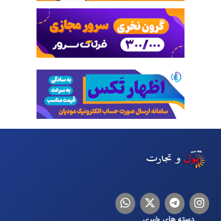
اینستاگرام
تلگرام
توییتر
لینکدین
دسته های خبری