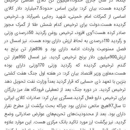
اینکه، در سال جاری حدود11میلیون تن کالای اساسی ترخیص
گردیده هست، بیان کرد: براین اساس حدود7.5مبلیارد دلار کالای
اساسی از گمرکات امام خمینی، شهید رجایی ،امیرآباد و...ترخیص
گردیده هست.دولت برای ترخیص کدام شمش طلا از گمرک مجوز
صادر کرده هست؟وی افزود، ترخیص روغن رگردید 50درصدی وزنی
و رگردید 110درصدی به لحاظ ارزش دارای بوده هست. نیز امسال در
فصل ممنوعیت واردات ادامه دارای بود و 836هزار تن برنج به
ارزش900میلیون دلار برنج ترخیص گردید. نیز امسال 950هزار تن
گندم ترخیص گردیده که رگردید وزنی 170وزنی دارای بوده
هست.معاون وزیر اقتصاد بیان کرد: در هفته اول جنگ هفت کشتی
بنزین با تعهد ذی حسابی که قرار گردید بعداً وزارت نفت تحویل دهد
ترخیص گردید. در دوره جنگ بعد از تعطیلی فرودگاه ها، مرز بازرگان
برای ترخیص دارو فعال گردید.عسگری بیان کرد: صادرات کالای ایرانی
تا سال97هیچ مانعی ندارای بود چراکه بحث برگشت ارز مطرح نقرار
دارای بود. بعد از محدودیت‌های تحریم‌های عوارض صادراتی وضع
گردید. نیز برگشت ارز مورد تاکید بانک مرکزی هست. این موارد علاوه